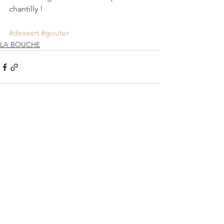
chantilly !
#dessert
#gouter
LA BOUCHE
Voir tout
Posts récents