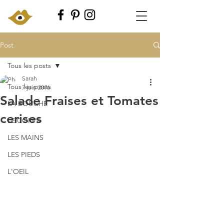
Post
Tous les posts
Sarah
Tous les posts
7 juin 2016
Salade Fraises et Tomates
LA BOUCHE
cerises
LE CORPS
LES MAINS
LES PIEDS
L'OEIL