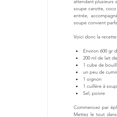
attendant plusieurs a
soupe carotte, coco 
entrée, accompagnée
soupe convient parfa
Voici donc la recett
Environ 600 gr d
200 ml de lait d
1 cube de bouill
un peu de cumin
1 oignon  
1 cuillère à so
Sel, poivre 
Commencez par épluch
Mettez le tout dans 