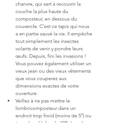
chanvre, qui sert à recouvrir la 
couche la plus haute du 
composteur, en dessous du 
couvercle. C’est ce tapis qui nous 
a en partie sauvé la vie. Il empêche 
tout simplement les insectes 
volants de venir y pondre leurs 
œufs. Depuis, fini les invasions ! 
Vous pouvez également utiliser un 
vieux jean ou des vieux vêtements 
que vous couperez aux 
dimensions exactes de votre 
ouverture.
Veillez à ne pas mettre le 
lombricomposteur dans un 
endroit trop froid (moins de 5°) ou 
trop chaud (plus de 30°). Legel 
pourrait ralentir vos vers et la 
chaleur pourrait les tuer.