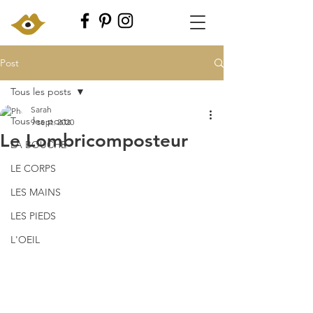
Post
Tous les posts
Sarah
Tous les posts
9 sept. 2020
Le Lombricomposteur
LA BOUCHE
LE CORPS
LES MAINS
LES PIEDS
L'OEIL