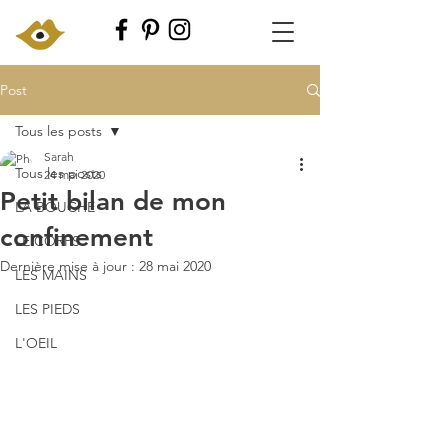
Post
Tous les posts
Sarah
Tous les posts
24 mai 2020
Petit bilan de mon
LA BOUCHE
confinement
LE CORPS
Dernière mise à jour :
28 mai 2020
LES MAINS
LES PIEDS
L'OEIL