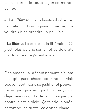
jamais sortir, de toute façon ce monde 
est fou
- 
La 7ième:
 La claustrophobie et 
l’agitation: Bon quand même, je 
voudrais bien prendre un peu l’air
- 
La 8ième:
 Le stress et la libération: Ça 
y est, plus qu’une semaine! Je dois vite 
finir tout ce que j’ai entrepris
Finalement, le déconfinement n’a pas 
changé grand-chose pour nous. Mais 
pouvoir sortir sans se justifier et pouvoir 
revoir quelques visages familiers , c'est 
déjà beaucoup. Porter un masque par 
contre, c’est la plaie! Ça fait de la buée, 
ça tombe, ça gratte, ça donne chaud… 