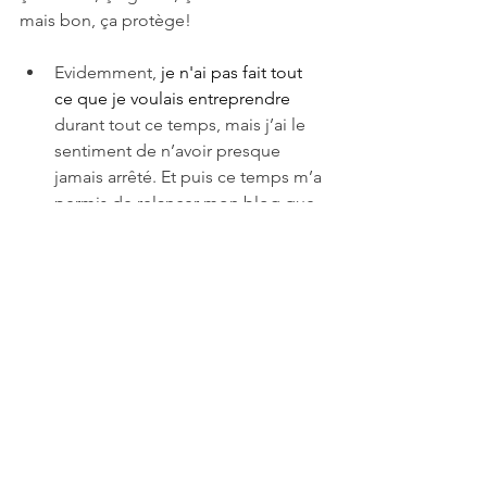
mais bon, ça protège!
Evidemment, 
je n'ai pas fait tout 
ce que je voulais entreprendre
durant tout ce temps, mais j’ai le 
sentiment de n’avoir presque 
jamais arrêté. Et puis ce temps m’a 
permis de relancer mon blog que 
j’avais un peu mis de côté depuis 
notre déménagement et de 
prendre à nouveau plaisir à 
partager mes pensées et mes 
idées.
Enfin, dernier point positif et pas 
des moindres: c’est l’une des 
premières fois en plusieurs années 
que j’ai terminé le mois avec mon 