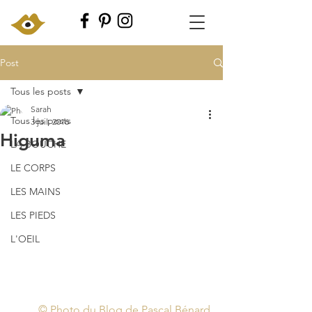
Post
Tous les posts
Sarah
Tous les posts
3 juil. 2016
Higuma
LA BOUCHE
LE CORPS
LES MAINS
LES PIEDS
L'OEIL
 © Photo du Blog de Pascal Bénard