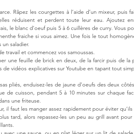
ce. Râpez les courgettes à l’aide d’un mixeur, puis fait
lles réduisent et perdent toute leur eau. Ajoutez ens
is, le blanc d’oeuf puis 5 à 6 cuillères de curry. Vous 
enthe fraiche si vous aimez. Une fois le tout homogène
 un saladier.
de travail et commencez vos samoussas. 
per une feuille de brick en deux, de la farcir puis de la pl
s de vidéos explicatives sur Youtube en tapant tout simp
as pliés, enduisez-les de jaune d’oeufs des deux côtés
ue de cuisson, pendant 5 à 10 minutes sur chaque fac
dans une friteuse.
ur, il faut les manger assez rapidement pour éviter qu’ils 
lus tard, alors repassez-les un peu au grill avant pour q
lants.
u avec une sauce, ou en plat léger sur un lit de salade, 