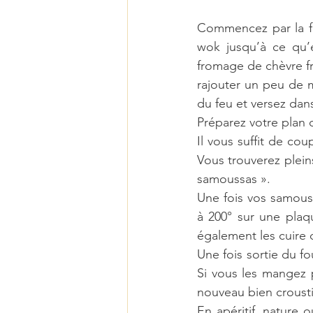
Commencez par la far
wok jusqu’à ce qu’e
fromage de chèvre fra
rajouter un peu de m
du feu et versez dans
Préparez votre plan 
Il vous suffit de cou
Vous trouverez plein
samoussas ».
Une fois vos samouss
à 200° sur une plaq
également les cuire 
Une fois sortie du fo
Si vous les mangez p
nouveau bien croustil
En apéritif, nature o