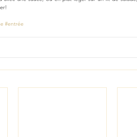
er!
ne
#entrée