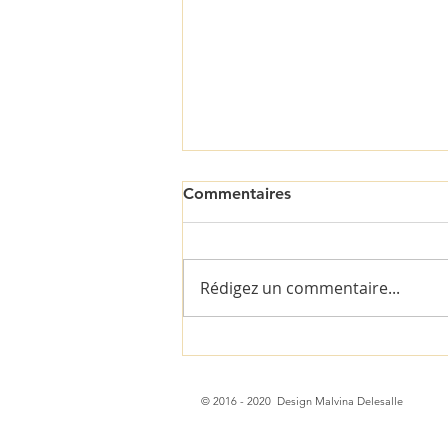
Commentaires
Rédigez un commentaire...
Gâteau au chocolat et à la
betterave
© 2016 - 2020 Design Malvina Delesalle