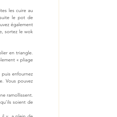
es les cuire au 
uite le pot de 
pouvez également 
, sortez le wok 
ier en triangle. 
lement « pliage 
 puis enfournez 
e. Vous pouvez 
ne ramollissent. 
u’ils soient de 
il y  a plein de 