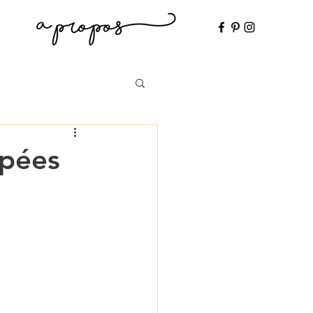
âpées