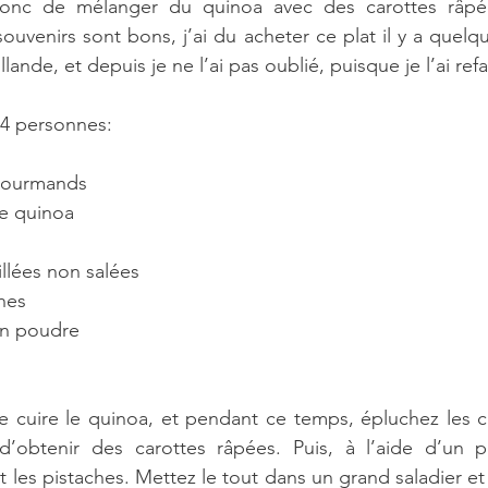
onc de mélanger du quinoa avec des carottes râpée
uvenirs sont bons, j’ai du acheter ce plat il y a quelq
ande, et depuis je ne l’ai pas oublié, puisque je l’ai refai
r 4 personnes:
gourmands  
de quinoa  
  
lées non salées  
hes  
n poudre 
 cuire le quinoa, et pendant ce temps, épluchez les ca
d’obtenir des carottes râpées. Puis, à l’aide d’un pi
les pistaches. Mettez le tout dans un grand saladier et 