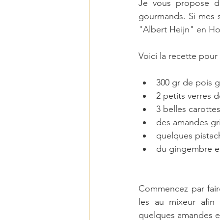
Je vous propose d
gourmands. Si mes so
"Albert Heijn" en Holl
Voici la recette pou
300 gr de pois 
2 petits verres 
3 belles carottes
des amandes gril
quelques pistac
du gingembre e
Commencez par faire
les au mixeur afin 
quelques amandes et 