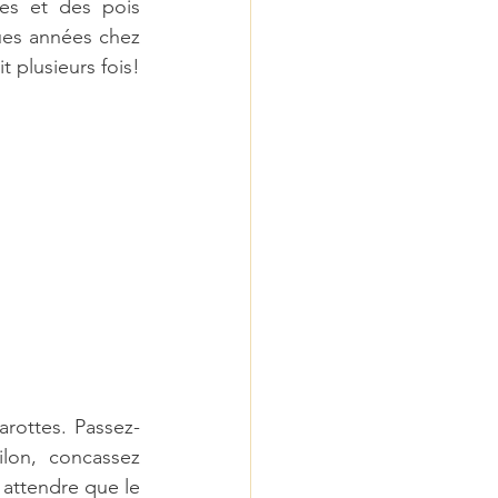
s et des pois 
ues années chez 
t plusieurs fois!
rottes. Passez-
lon, concassez 
attendre que le 