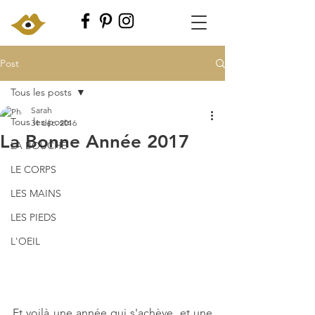
Post
Tous les posts
Sarah
Tous les posts
31 déc. 2016
La Bonne Année 2017
LA BOUCHE
LE CORPS
LES MAINS
LES PIEDS
L'OEIL
Et voilà une année qui s'achève, et une 