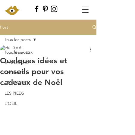
Post
Tous les posts
Sarah
Tous les posts
20 nov. 2016
Quelques idées et
LA BOUCHE
conseils pour vos
LE CORPS
cadeaux de Noël
LES MAINS
LES PIEDS
L'OEIL