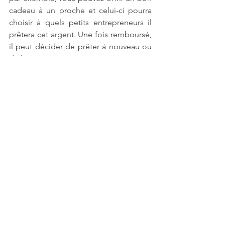
cadeau à un proche et celui-ci pourra 
choisir à quels petits entrepreneurs il 
prêtera cet argent. Une fois remboursé, 
il peut décider de prêter à nouveau ou 
de le récupérer. 
Et enfin, vous pouvez fabriquer des 
cadeaux vous même:
Par exemple, cuisiner des gâteaux, 
peindre de la vaisselle, créer des 
bougies, coudre un coussin, tricoter un 
macramé. Il y a plein d’objet très 
simples à réaliser. J’essaierai de vous 
poster quelques tutoriels mais vous 
pouvez en trouver partout sur internet.
Je vous posterai aussi un article post-